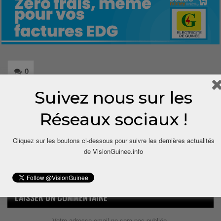
0
Suivez nous sur les
Share
Réseaux sociaux !
Cliquez sur les boutons ci-dessous pour suivre les dernières actualités
de VisionGuinee.info
LAISSER UN COMMENTAIRE
Votre adresse email ne sera pas publiée.