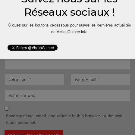
Réseaux sociaux !
Votre adresse email ne sera pas publiée.
Cliquez sur les boutons ci-dessous pour suivre les dernières actualités
de VisionGuinee.info
Save my name, email, and website in this browser for the next
time I comment.