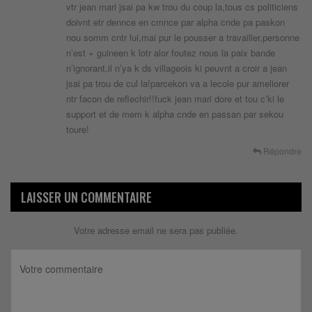
vtr jean mari jsai pa kw trou du coup la,tous cs politiciens
doivnt etr dennce en cmnce par alpha cnde pa paskon
nou somm cntr lui,mai pur le pousser a travailler,personne
n’est + guineen k lotr alor foutez nous la paix bande
n’ignorant,il n’ya k ds villageois ki peuvnt a croir a jean
jsai pa trou de cul la!parcekon va a lecole pur ameliorer
ntr facon de reflechir!!fuck jean mari dore et tou c’ki le
support et de mem k alpha cnde en passan par sekou
toure!
Répondre
LAISSER UN COMMENTAIRE
Votre adresse email ne sera pas publiée.