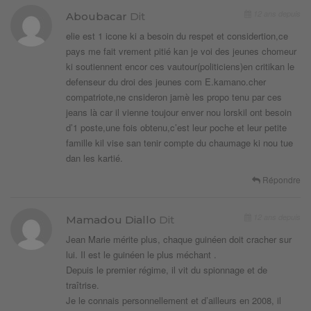
12 ans depuis
Aboubacar
Dit
elie est 1 icone ki a besoin du respet et considertion,ce
pays me fait vrement pitié kan je voi des jeunes chomeur
ki soutiennent encor ces vautour(politiciens)en critikan le
defenseur du droi des jeunes com E.kamano.cher
compatriote,ne cnsideron jamè les propo tenu par ces
jeans là car il vienne toujour enver nou lorskil ont besoin
d’1 poste,une fois obtenu,c’est leur poche et leur petite
famille kil vise san tenir compte du chaumage ki nou tue
dan les kartié.
Répondre
12 ans depuis
Mamadou Diallo
Dit
Jean Marie mérite plus, chaque guinéen doit cracher sur
lui. Il est le guinéen le plus méchant .
Depuis le premier régime, il vit du spionnage et de
traîtrise.
Je le connais personnellement et d’ailleurs en 2008, il