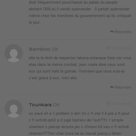
était fréquemment pourchassé au palais du peuple
abritant l’AN où il venait quémander . Il partait quémander
même chez les membres du gouvernement qu’ils critiquait
le jour.
Répondre
12 ans depuis
Bambino
Dit
elie ta le droit de respecter takana entanque frere car vous
etes dans le meme combat. jean marie doré ceux sont
eux qui sont trahi la guinée. l’horniere que nous suis-je
c’est grace à eux. mrci elie.
Répondre
12 ans depuis
Tounkara
Dit
vs savé eli a 1 problem il aim tro c fr vwr il è prè a tt pour
c fr entndr.qckil a d jugé lopinion de l’autr??c 1 simple
chanteur c parcqn écoute plu c chnson kil veu c fr entndr
otremen???mn cher truve tw du travail parcq u dvien