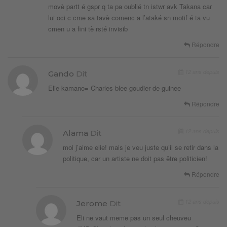
movè partt é gspr q ta pa oublié tn istwr avk Takana car
lui oci c cme sa tavè comenc a l’ataké sn motif é ta vu
cmen u a fini tè rsté invisib
Répondre
12 ans depuis
Gando
Dit
Elie kamano= Charles blee goudier de guinee
Répondre
12 ans depuis
Alama
Dit
moi j’aime elie! mais je veu juste qu’il se retir dans la
politique, car un artiste ne doit pas être politicien!
Répondre
12 ans depuis
Jerome
Dit
Eli ne vaut meme pas un seul cheuveu