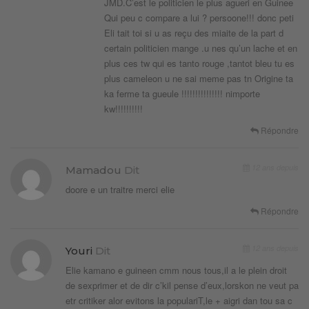
JMD.C’est le politicien le plus agueri en Guinee
Qui peu c compare a lui ? persoone!!! donc peti
Eli tait toi si u as reçu des miaite de la part d
certain politicien mange .u nes qu’un lache et en
plus ces tw qui es tanto rouge ,tantot bleu tu es
plus cameleon u ne sai meme pas tn Origine ta
ka ferme ta gueule !!!!!!!!!!!!!!! nimporte
kw!!!!!!!!!!
Répondre
12 ans depuis
Mamadou
Dit
doore e un traitre merci elie
Répondre
12 ans depuis
Youri
Dit
Elie kamano e guineen cmm nous tous,il a le plein droit
de sexprimer et de dir c’kil pense d’eux,lorskon ne veut pa
etr critiker alor evitons la populariT,le + aigri dan tou sa c