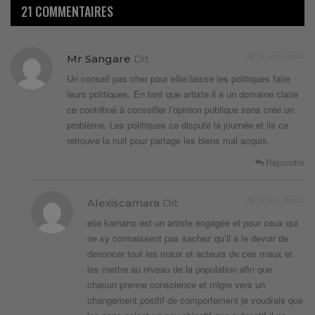
21 COMMENTAIRES
13 ans depuis
Mr Sangare
Dit
Un conseil pas cher pour ellie:laisse les politiques faire
leurs politiques. En tant que artiste il a un domaine claire
ce contribué à conseiller l’opinion publique sans crée un
problème. Les politiques ce disputé la journée et ils ce
retrouve la nuit pour partage les biens mal acquis.
Répondre
12 ans depuis
Alexiscamara
Dit
elie kamano est un artiste engagée et pour ceux qui
ne sy connaissent pas sachez qu’il a le devoir de
denoncer tout les maux et acteurs de ces maux et
les mettre au niveau de la population afin que
chacun prenne conscience et migre vers un
changement positif de comportement je voudrais que