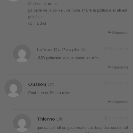
études…et de ne
pa parlé de la polike . cè notre affaire la politique et eli est
guinéen
dc il a droi
Répondre
12 ans depuis
La Voix Du Peuple
Dit
JMD politicien le plus vendu en Afrik
Répondre
13 ans depuis
Oussou
Dit
Peut etre qu’Ellie a raison
Répondre
12 ans depuis
Thierno
Dit
que sa soit eli ou gean marie ces tous des escros ert