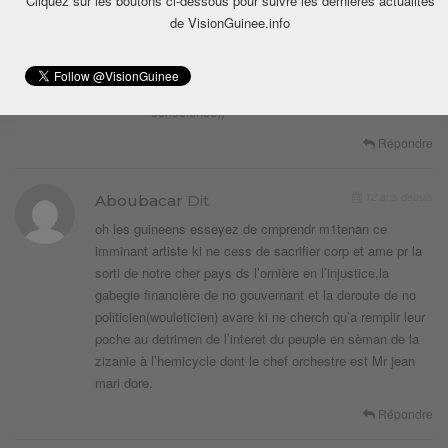
Cliquez sur les boutons ci-dessous pour suivre les dernières actualités
pas que ce qu’il fait fait parti de la mission du
de VisionGuinee.info
raggae alors si tu na rien a dire met ton
insolence et ton caractère desagreable dans ta
poche. (( la revolution c’est la conscience dans
le mouvement et non le mouvement dans la
conscience))
Répondre
12 ans depuis
Aboubacar
Dit
oh les guineens esseyez de cmprendr m1tenan ce
imminant artiste ki ne cess de sacrifier corp et ame pr la
sorti de notre cher pays ds l’ornière en l’injustice,la
gabegie financière de no gouvernant et la deroute de no
politicien(wouleticien) avare ki ne cherch qu’a remplir leur
poche au detrimen de l’interet du peuple en sèman de la
zizanie à l’hemicycle dont le chef orchestre est Mr jean
mari dore.
Répondre