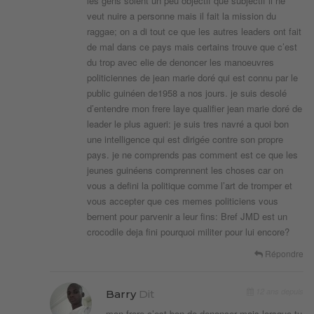
les gens soient un peu objectif que subjectif il ne
veut nuire a personne mais il fait la mission du
raggae; on a di tout ce que les autres leaders ont fait
de mal dans ce pays mais certains trouve que c’est
du trop avec elie de denoncer les manoeuvres
politiciennes de jean marie doré qui est connu par le
public guinéen de1958 a nos jours. je suis desolé
d’entendre mon frere laye qualifier jean marie doré de
leader le plus agueri: je suis tres navré a quoi bon
une intelligence qui est dirigée contre son propre
pays. je ne comprends pas comment est ce que les
jeunes guinéens comprennent les choses car on
vous a defini la politique comme l’art de tromper et
vous accepter que ces memes politiciens vous
bernent pour parvenir a leur fins: Bref JMD est un
crocodile deja fini pourquoi militer pour lui encore?
Répondre
12 ans depuis
Barry
Dit
mon frere c’est bon de denoncer mais lorsque tu