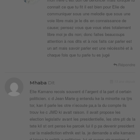
connait ce que tu fit il est bien pour Elie de
communiquer sous une melodie que sous une
voie libre mais je le dis en connaissance de
cause; pensez vous que vous etes totalement
libre moi je dis non; donc faites beaucoups
attention à nos dits et à nos faits car parler est
un art mais savoir parler est une nécéssité et à
chaque fois que tu parle tu es jugé
Répondre
13 ans depuis
Mhaba
Dit
Elie Kamano recois souvent d l’argent d la part d certain
politicien. c d Jean Marie g entendu ke la minorite na tjrs
tor, kan il parle les otre n’ecoute pa,a la du compte ils
trouv ke c JMD ki avait raison. il avait propose les
election legislativ avant les presidentielle, les otre pti ds la
tete kil st ont pense ke parcek lui il p pa devenir president
car la malediction ethnik est la. je demande a elie kamano
d laisse la politik o politicien, lui et avons otr maniere d