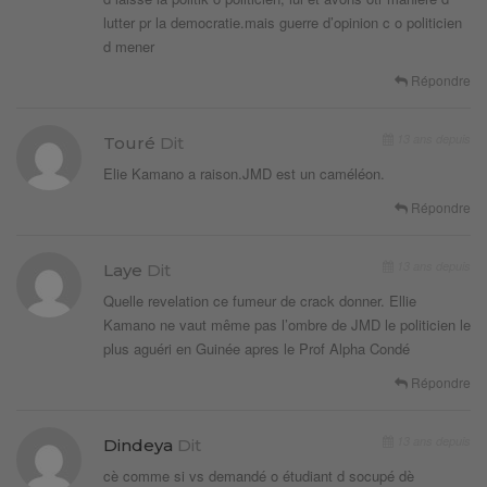
lutter pr la democratie.mais guerre d’opinion c o politicien
d mener
Répondre
13 ans depuis
Touré
Dit
Elie Kamano a raison.JMD est un caméléon.
Répondre
13 ans depuis
Laye
Dit
Quelle revelation ce fumeur de crack donner. Ellie
Kamano ne vaut même pas l’ombre de JMD le politicien le
plus aguéri en Guinée apres le Prof Alpha Condé
Répondre
13 ans depuis
Dindeya
Dit
cè comme si vs demandé o étudiant d socupé dè