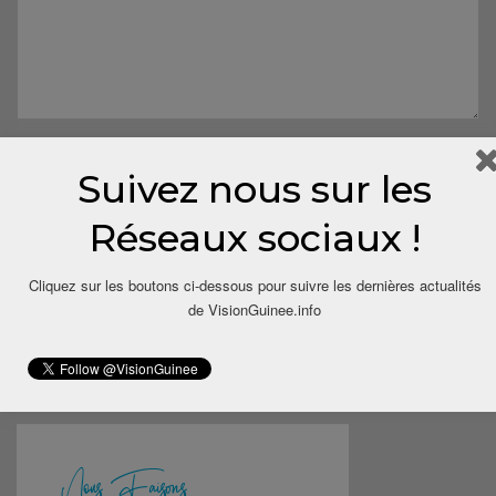
Suivez nous sur les
Réseaux sociaux !
Cliquez sur les boutons ci-dessous pour suivre les dernières actualités
Save my name, email, and website in this browser for the next
de VisionGuinee.info
time I comment.