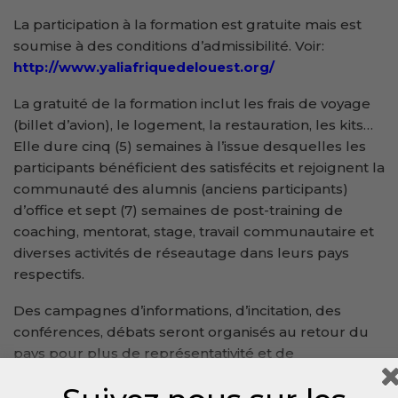
La participation à la formation est gratuite mais est
soumise à des conditions d’admissibilité. Voir:
http://www.yaliafriquedelouest.org/
La gratuité de la formation inclut les frais de voyage
(billet d’avion), le logement, la restauration, les kits…
Elle dure cinq (5) semaines à l’issue desquelles les
participants bénéficient des satisfécits et rejoignent la
communauté des alumnis (anciens participants)
d’office et sept (7) semaines de post-training de
coaching, mentorat, stage, travail communautaire et
diverses activités de réseautage dans leurs pays
respectifs.
Des campagnes d’informations, d’incitation, des
conférences, débats seront organisés au retour du
pays pour plus de représentativité et de
participabilité.