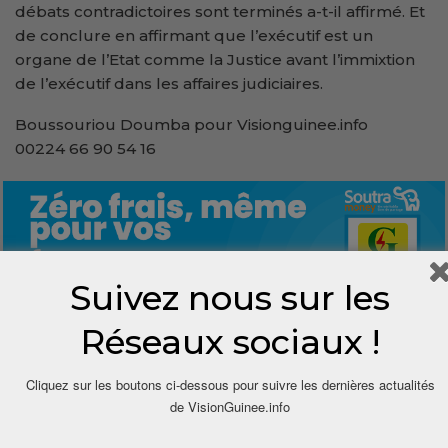
débats contradictoires sont terminés a-t-il affirmé. Et
de conclure en affirmant que l’exécutif est un
organe de l’Etat comme la Justice avant l’immixtion
de l’exécutif dans les affaires judiciaires.
Boussouriou Doumba pour Visionguinee.info
00224 66 90 54 16
Suivez nous sur les
Réseaux sociaux !
0
Cliquez sur les boutons ci-dessous pour suivre les dernières actualités
Share
de VisionGuinee.info