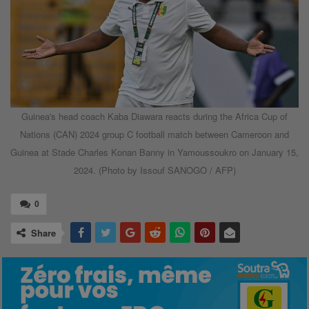
Guinea's head coach Kaba Diawara reacts during the Africa Cup of
Nations (CAN) 2024 group C football match between Cameroon and
Guinea at Stade Charles Konan Banny in Yamoussoukro on January 15,
2024. (Photo by Issouf SANOGO / AFP)
0
Share