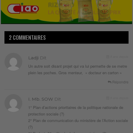
2 COMMENTAIRES
8 ans depuis
Ladji
Dit
Un autre soit disant projet qui va lui permette de se metre
plein les poches. Gros menteur, » docteur en carton »
Répondre
8 ans depuis
I. Mb. SOW
Dit
1° Plan d’actions prioritaires de la politique nationale de
protection sociale (?)
2° Plan de communication du ministère de l’Action sociale
(?)