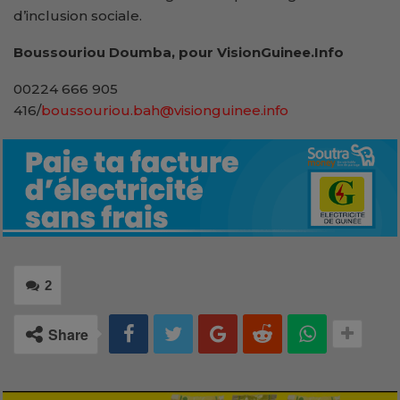
d’inclusion sociale.
Boussouriou Doumba, pour VisionGuinee.Info
00224 666 905
416/
boussouriou.bah@visionguinee.info
2
Share