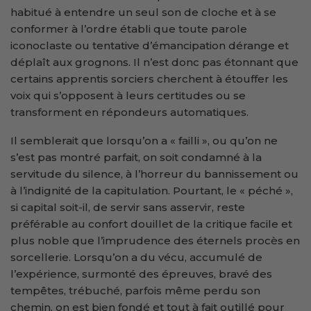
habitué à entendre un seul son de cloche et à se
conformer à l’ordre établi que toute parole
iconoclaste ou tentative d’émancipation dérange et
déplaît aux grognons. Il n’est donc pas étonnant que
certains apprentis sorciers cherchent à étouffer les
voix qui s’opposent à leurs certitudes ou se
transforment en répondeurs automatiques.
Il semblerait que lorsqu’on a « failli », ou qu’on ne
s’est pas montré parfait, on soit condamné à la
servitude du silence, à l’horreur du bannissement ou
à l’indignité de la capitulation. Pourtant, le « péché »,
si capital soit-il, de servir sans asservir, reste
préférable au confort douillet de la critique facile et
plus noble que l’imprudence des éternels procès en
sorcellerie. Lorsqu’on a du vécu, accumulé de
l’expérience, surmonté des épreuves, bravé des
tempêtes, trébuché, parfois même perdu son
chemin, on est bien fondé et tout à fait outillé pour