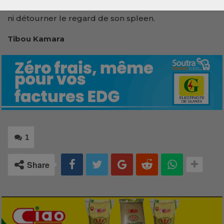
faut pas abandonner Kassory à son sort peu enviable
ni détourner le regard de son spleen.
Tibou Kamara
1
Share