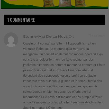
1 COMMENTAIRE
1 an depuis
Etonne-Moi De La Hoya
Dit
Cousin on t connait parfaitemnt l’oppportinisme,t un
veritable làche qui ne cherche qu’a retrouver la
mangeoire.On connait egalemnt ton modus operandis qui
consiste a rediger toi mem ou faire rediger par des
jrnalistes alimentaires notamnt marouane camara pr t faire
passer pr un saint et surtt travailleur,competent et
defendent des supposees valeurs bref t’un veritable
imposteur mais puisque la guinee et le tereau fertile des
opportunistes a condition de louanger l’usurpateur de
sekoutoureya eh bien tu veras tes efforts bientot
recompenses.Ce pays est malade car du simple citoyen
au cadre moyen,jusqu’au plus haut responsable,ts volent
,tuent et mentent.C domage