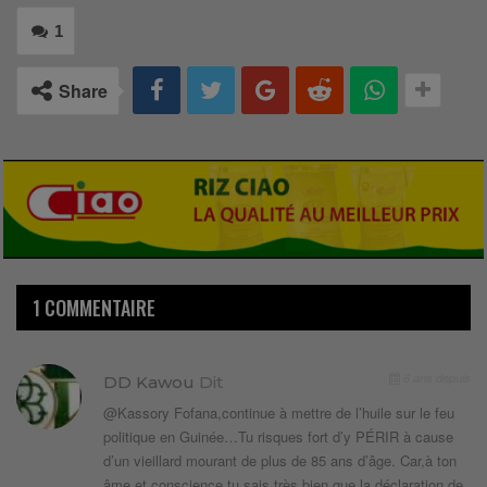
1
Share
1 COMMENTAIRE
6 ans depuis
DD Kawou
Dit
@Kassory Fofana,continue à mettre de l’huile sur le feu
politique en Guinée…Tu risques fort d’y PÉRIR à cause
d’un vieillard mourant de plus de 85 ans d’âge. Car,à ton
âme et conscience,tu sais très bien que la déclaration de