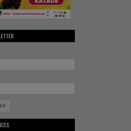
LETTER
ER
NCES