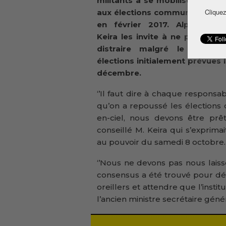
militants à se mobiliser en pré
Cliquez
aux élections communales pré
en février 2017. Alpha Ibra
Keira les invite à ne pas se la
distraire malgré le report
élections initialement prévues 
décembre.
‘’Il faut dire à chaque respons
qu’on a repoussé les élections 
en-ciel, nous devons être prêt
conseillé M. Keira qui s’exprim
au pouvoir du samedi 8 octobre.
‘’Nous ne devons pas nous laiss
consensus a été trouvé pour déc
oreillers et attendre que l’instit
l’ancien ministre secrétaire géné