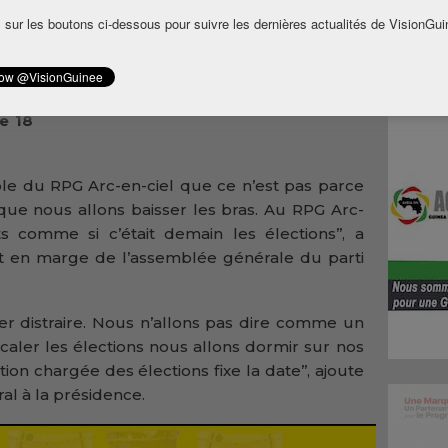
lude
 sur les boutons ci-dessous pour suivre les dernières actualités de VisionGui
vues
hima
isser
 des
le 18
able du RPG Arc-en-ciel que ce n’est pas parce
que nous allons baisser les bras. Au RPG Arc-
s comme si c’était demain les élections’’, a
ait en marge de l’assemblée générale du parti
er distraire. Nous n’allons pas dire comme un
aler les élections nous allons dormir sur nos
ution chargée des élections fixe la date’’, ajoute
ral à la présidence.