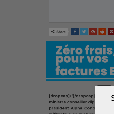
Share
[dropcap]L’[/dropcap]ancien
ministre conseiller diplomatiqu
président Alpha Condé appelle