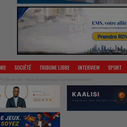
MIE
SOCIÉTÉ
TRIBUNE LIBRE
INTERVIEW
SPORT
PG Arc-en-ciel : ‘’Nous ne devons pas nous laisser distraire’’