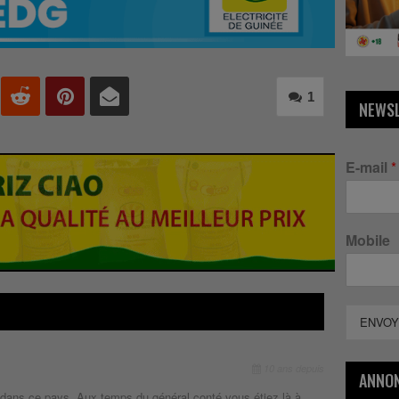
1
NEWS
E-mail
*
Mobile
ENVOY
10 ans depuis
ANNO
ans ce pays. Aux temps du général conté vous étiez là à