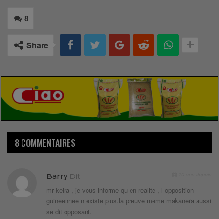
8
Share
8 COMMENTAIRES
10 ans depuis
Barry
Dit
mr keira , je vous informe qu en realite , l opposition
guineennee n existe plus.la preuve meme makanera aussi
se dit opposant.