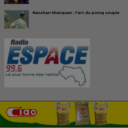
Nanshan Mianquan : l’art du poing souple