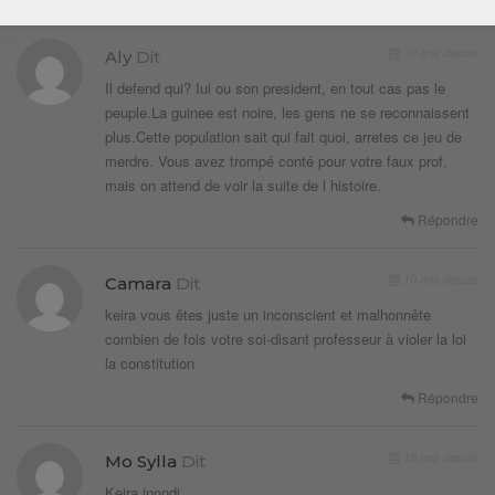
10 ans depuis
Aly
Dit
Il defend qui? Iui ou son president, en tout cas pas le
peuple.La guinee est noire, les gens ne se reconnaissent
plus.Cette population sait qui fait quoi, arretes ce jeu de
merdre. Vous avez trompé conté pour votre faux prof,
mais on attend de voir la suite de l histoire.
Répondre
10 ans depuis
Camara
Dit
keira vous êtes juste un inconscient et malhonnête
combien de fois votre soi-disant professeur à violer la loi
la constitution
Répondre
10 ans depuis
Mo Sylla
Dit
Keira inondi