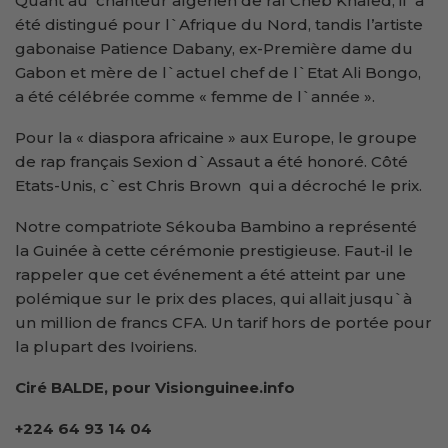
Quant au chanteur algérien de raï Cheb Khaled, il a
été distingué pour l`Afrique du Nord, tandis l’artiste
gabonaise Patience Dabany, ex-Première dame du
Gabon et mère de l`actuel chef de l`Etat Ali Bongo,
a été célébrée comme « femme de l`année ».
Pour la « diaspora africaine » aux Europe, le groupe
de rap français Sexion d`Assaut a été honoré. Côté
Etats-Unis, c`est Chris Brown qui a décroché le prix.
Notre compatriote Sékouba Bambino a représenté
la Guinée à cette cérémonie prestigieuse. Faut-il le
rappeler que cet événement a été atteint par une
polémique sur le prix des places, qui allait jusqu`à
un million de francs CFA. Un tarif hors de portée pour
la plupart des Ivoiriens.
Ciré BALDE, pour Visionguinee.info
+224 64 93 14 04