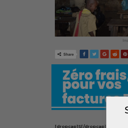
Ima
Share
[dropcap]S[/dropcap]elo