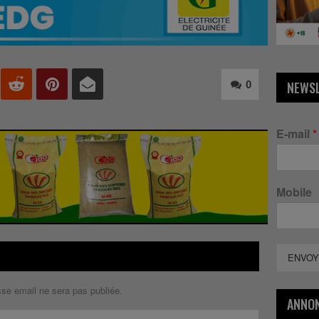
0
NEWS
E-mail
*
Mobile
ENVOY
sse email ne sera pas publiée.
ANNO