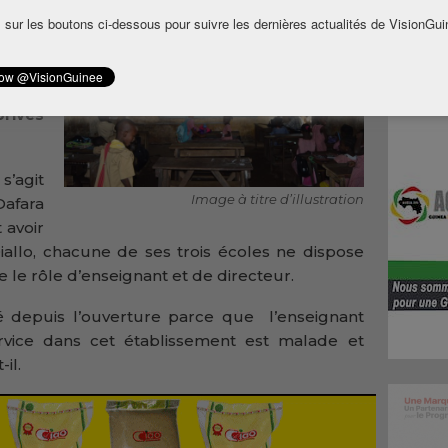
cation
 sur les boutons ci-dessous pour suivre les dernières actualités de VisionGui
allo,
e des
res de
privés
s’agit
Image à titre d’illustration
Dafara
 avoir
iallo, chacune de ses trois écoles ne dispose
 le rôle d’enseignant et de directeur.
ié depuis l’ouverture parce que l’enseignant
ice dans cet établissement est malade et
il.