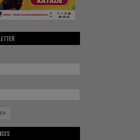
LETTER
ER
NCES