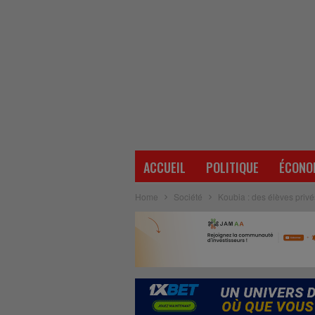
ACCUEIL
POLITIQUE
ÉCONO
Home
Société
Koubia : des élèves privé