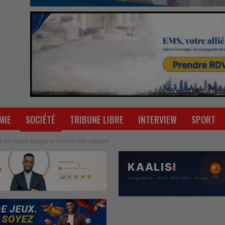
MIE
SOCIÉTÉ
TRIBUNE LIBRE
INTERVIEW
SPORT
s de cours depuis la rentrée des classes