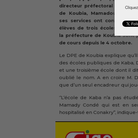
directeur préfectoral de l’édu
Cliquez
de Koubia, Mamadou Ecole Di
ses services ont constaté qu
élèves de trois écoles primai
la préfecture de Koubia sont 
de cours depuis le 4 octobre.
Le DPE de Koubia explique qu’il 
des écoles publiques de Kaba, 
et une troisième école dont il dit
oublié le nom. A en croire M. D
que d’un seul encadreur qui joue
‘’L’école de Kaba n’a pas étud
Mamady Condé qui est en serv
hospitalisé en Conakry’’, indique-t-