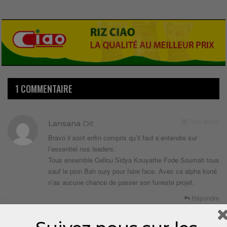
1 COMMENTAIRE
7 ans depuis
Lansana
Dit
Bravo il sont enfin compris qu’il faut s’entendre sur
l’essentiel nos leaders.
Tous ensemble Cellou Sidya Kouyathe Fode Soumah tous
sauf le pion Bah oury pour faire face. Avec ca alpha koné
n’as aucune chance de passer son funeste projet.
Répondre