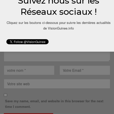
Suivez nous sur les
LAISSER UN COMMENTAIRE
Réseaux sociaux !
Votre adresse email ne sera pas publiée.
Cliquez sur les boutons ci-dessous pour suivre les dernières actualités
de VisionGuinee.info
Save my name, email, and website in this browser for the next
time I comment.