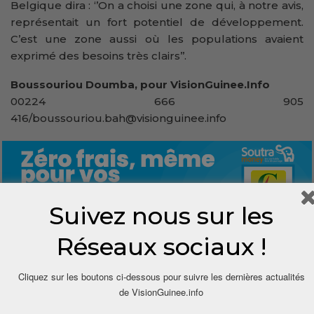
Belgique dira : ‘’On a choisi une zone qui, à notre avis,
représentait un fort potentiel de développement.
C’est une zone aussi où les populations avaient
exprimé des besoins très clairs’’.
Boussouriou Doumba, pour VisionGuinee.Info
00224 666 905
416/boussouriou.bah@visionguinee.info
Suivez nous sur les
Réseaux sociaux !
0
Cliquez sur les boutons ci-dessous pour suivre les dernières actualités
de VisionGuinee.info
Share