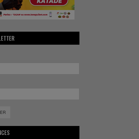
LETTER
ER
NCES