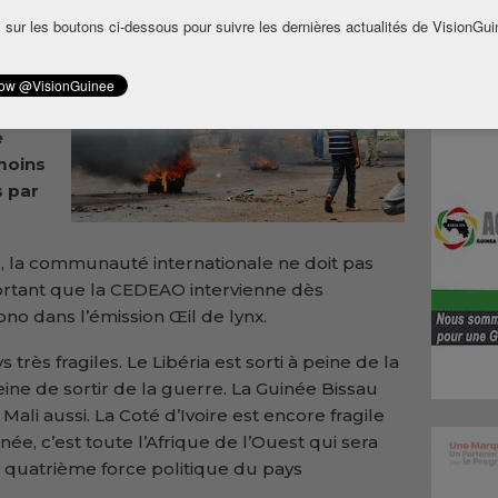
est
 sur les boutons ci-dessous pour suivre les dernières actualités de VisionGui
e à
 lundi
e a
e
moins
s par
l, la communauté internationale ne doit pas
important que la CEDEAO intervienne dès
ono dans l’émission Œil de lynx.
 très fragiles. Le Libéria est sorti à peine de la
eine de sortir de la guerre. La Guinée Bissau
Mali aussi. La Coté d’Ivoire est encore fragile
née, c’est toute l’Afrique de l’Ouest qui sera
 la quatrième force politique du pays