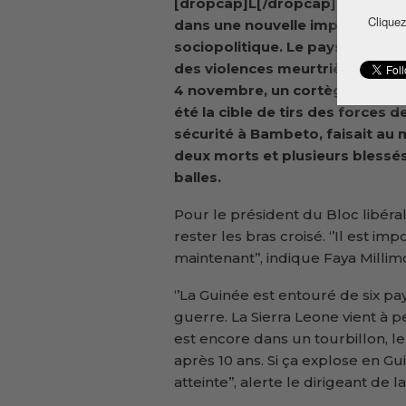
[dropcap]L[/dropcap]a Guinée 
Cliquez
dans une nouvelle impasse
sociopolitique. Le pays fait fac
des violences meurtrières. Hier,
4 novembre, un cortège funèbr
été la cible de tirs des forces d
sécurité à Bambeto, faisait au 
deux morts et plusieurs blessé
balles.
Pour le président du Bloc libéra
rester les bras croisé. ‘’Il est 
maintenant’’, indique Faya Millim
‘’La Guinée est entouré de six pays
guerre. La Sierra Leone vient à p
est encore dans un tourbillon, le 
après 10 ans. Si ça explose en Gui
atteinte’’, alerte le dirigeant de