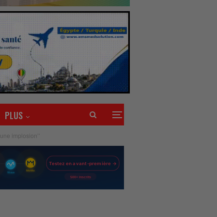
PLUS
 une implosion’’