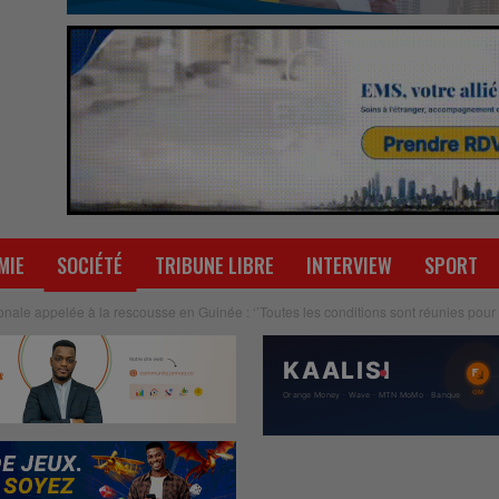
MIE
SOCIÉTÉ
TRIBUNE LIBRE
INTERVIEW
SPORT
nale appelée à la rescousse en Guinée : ‘’Toutes les conditions sont réunies pour