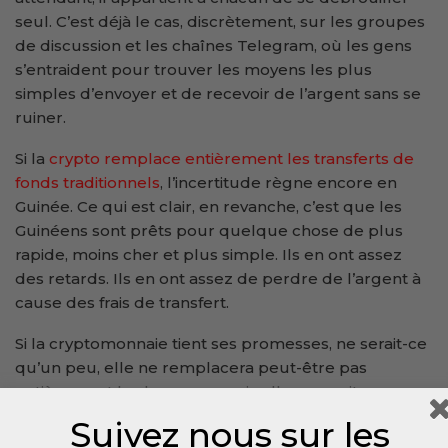
seul. C’est déjà le cas, discrètement, sur les groupes
de discussion et les chaînes Telegram, où les gens
s’entraident pour trouver les moyens les plus
simples d’envoyer et de recevoir de l’argent sans se
ruiner.
Si la
crypto
remplace entièrement les transferts de
fonds traditionnels
, l’incertitude règne encore en
Guinée. Ce qui est clair, en revanche, c’est que les
Guinéens sont prêts pour quelque chose de plus
rapide, moins cher et plus simple. Ils en ont assez
des retards. Ils en ont assez de perdre de l’argent à
cause des frais de transfert.
Si la cryptomonnaie tient ses promesses, ne serait-ce
qu’un peu, elle ne remplacera peut-être pas
entièrement les banques, mais elle pourrait
certainement les forcer à rattraper leur retard.
Suivez nous sur les