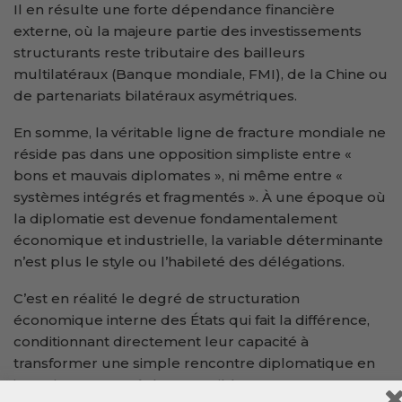
Il en résulte une forte dépendance financière
externe, où la majeure partie des investissements
structurants reste tributaire des bailleurs
multilatéraux (Banque mondiale, FMI), de la Chine ou
de partenariats bilatéraux asymétriques.
En somme, la véritable ligne de fracture mondiale ne
réside pas dans une opposition simpliste entre «
bons et mauvais diplomates », ni même entre «
systèmes intégrés et fragmentés ». À une époque où
la diplomatie est devenue fondamentalement
économique et industrielle, la variable déterminante
n’est plus le style ou l’habileté des délégations.
C’est en réalité le degré de structuration
économique interne des États qui fait la différence,
conditionnant directement leur capacité à
transformer une simple rencontre diplomatique en
investissements réels et tangibles.