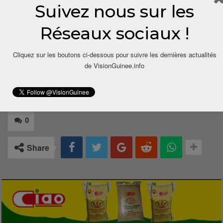
Suivez nous sur les
Par Abdourahamane CONDE
Politologue et analyste des politiques publiques
Réseaux sociaux !
Cliquez sur les boutons ci-dessous pour suivre les dernières actualités
de VisionGuinee.info
0
Share