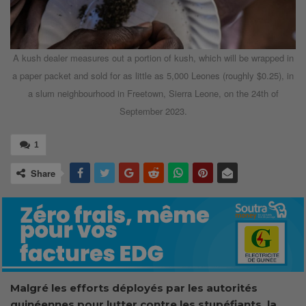
A kush dealer measures out a portion of kush, which will be wrapped in
a paper packet and sold for as little as 5,000 Leones (roughly $0.25), in
a slum neighbourhood in Freetown, Sierra Leone, on the 24th of
September 2023.
1
Share
Malgré les efforts déployés par les autorités
guinéennes pour lutter contre les stupéfiants, la