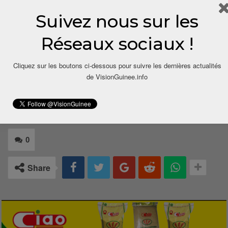
Fondateur des médias Generations224.info et
Culturbaines.com
Suivez nous sur les
Commissaire Général de l’événement “Rencontre
Réseaux sociaux !
des Industries Culturelles et Créatives (RICC)”
Cliquez sur les boutons ci-dessous pour suivre les dernières actualités
de VisionGuinee.info
0
Share