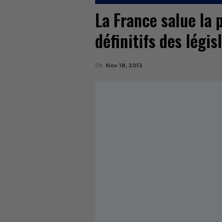
La France salue la 
définitifs des légis
On
Nov 18, 2013