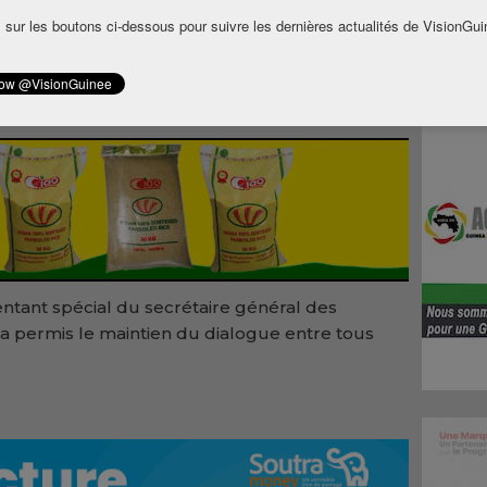
 sur les boutons ci-dessous pour suivre les dernières actualités de VisionGui
emblée nationale doit permettre à la Guinée
ressement économique et du développement.
s Guinéens en ce sens.
ntant spécial du secrétaire général des
ui a permis le maintien du dialogue entre tous