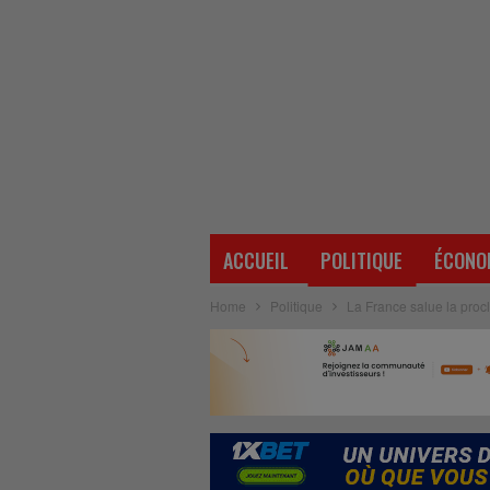
ACCUEIL
POLITIQUE
ÉCONO
Home
Politique
La France salue la procla