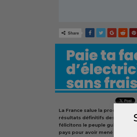
Share
La France salue la proclamatio
résultats définitifs des électio
félicitons le peuple guinéen, les
pays pour avoir mené à bien cet