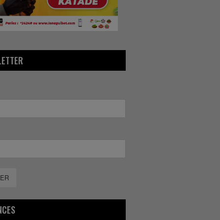
LETTER
ER
NCES