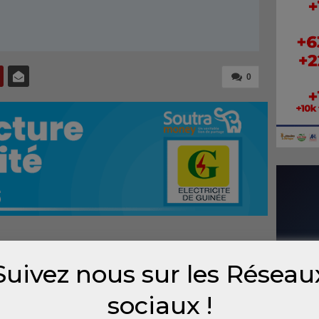
0
n le 15 novembre par la cour suprême des
Suivez nous sur les Réseau
ns législatives du 28 septembre. Nous
 autorités et les acteurs politiques de ce
sociaux !
te transition démocratique, dans un esprit