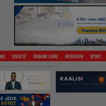
MIE
SOCIÉTÉ
TRIBUNE LIBRE
INTERVIEW
SPORT
mation des résultats définitifs des législatives