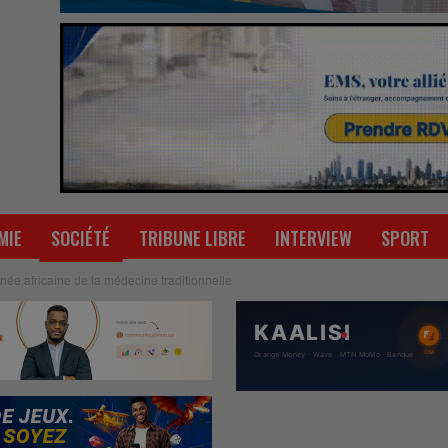
MIE
SOCIÉTÉ
TRIBUNE LIBRE
INTERVIEW
SPORT
née africaine de la médecine traditionnelle