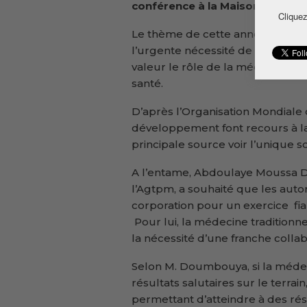
conférence à la Maison de pres
Cliquez
Le thème de cette année a pour v
l’urgente nécessité de la reche
valeur le rôle de la médecine tra
santé.
D’après l’Organisation Mondiale 
développement font recours à la 
principale source voir l’unique s
A l’entame, Abdoulaye Moussa 
l’Agtpm, a souhaité que les auto
corporation pour un exercice fi
Pour lui, la médecine tradition
la nécessité d’une franche collab
Selon M. Doumbouya, si la médeci
résultats salutaires sur le terrai
permettant d’atteindre à des rés