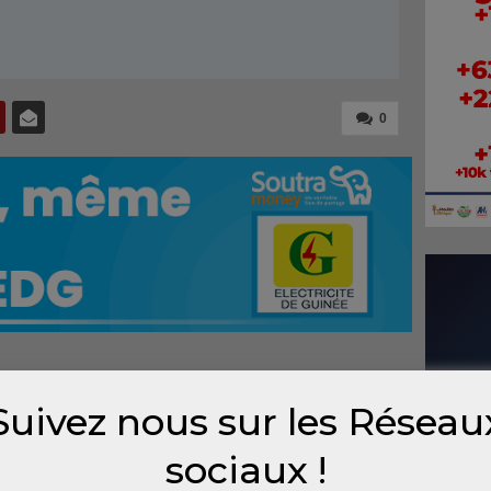
0
ecine traditionnelle a été commémorée ce
Suivez nous sur les Réseau
le thème : « Valorisation de la médecine
de l’environnement ». A cette occasion,
sociaux !
adi-Praticiens et Moderne (AGTPM) a tenu une