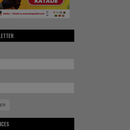
LETTER
ER
NCES