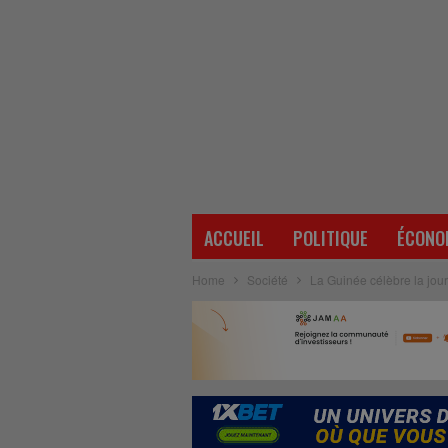
ACCUEIL
POLITIQUE
ÉCONO
Home
Société
La Guinée célèbre la jour