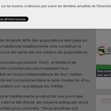
se.
 sur les boutons ci-dessous pour suivre les dernières actualités de VisionGui
ocation première d’attirer l’attention sur
rche et le développement visant à mettre en
ditionnelle dans la prestation des soins de
de la Santé, 80% des populations des pays en
médecine traditionnelle, elle constitue la
ource de santé de ces milliers de populations.
Doumbouya (Savant Noir), président de
rités Guinéennes reconnaissent leur
able en toute indépendance de leur métier.
nelle est complémentaire à celle moderne, d’où
oration sur la pratique du métier.
ne traditionnelle produit de nos jours des
n, c’est le fait d’avoir de moyens adéquats leurs
ultats plus concrets. ‘’Nous ancêtres ont