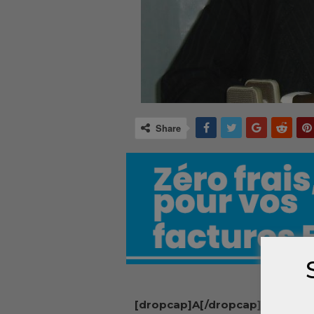
Share
[dropcap]A[/dropcap]llié poli