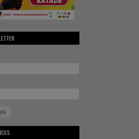
LETTER
ER
NCES