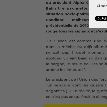
du président Alpha Condé, Ba
Cliquez
Bah a tiré la sonnette d’alarme 
situation socio-politique de G
Candidat malheureux 
présidentielle de 2010, il voit t
rouge tous les signaux et s’expl
“La Guinée est comme une 
dont la mèche est déjà allumé
ne sait pas à quel moment 
exploser”, craint Baadiko Bah 
la hargne, le ras-le-bol, les s
amène les émeutes”.
Le président de l’Union des fo
“un véhicule dont les quatre 
dégonflés (…). En réalité, le sys
ce n’est pas ce qui ferait le cha