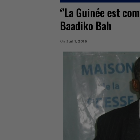
‘’La Guinée est co
Baadiko Bah
On
Juil 1, 2016