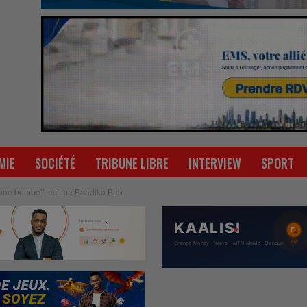
MIE
SOCIÉTÉ
TRIBUNE LIBRE
INTERVIEW
SPORT
une bombe’’, estime Baadiko Bah