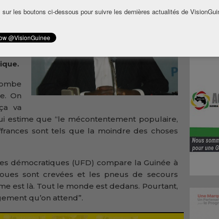
adiko
 sur les boutons ci-dessous pour suivre les dernières actualités de VisionGui
sur la
uinée.
à la
ous au
ique.
bombe
e. On
ça va
qui estime que “le mécontentement populaire,
ouffrances sont tels que la moindre des choses
rces démocratiques (UFD) compare la Guinée à
roues sont crevées et les pneus de secours
tème est là. Tout le monde est dedans. Pourtant,
ngement qu’on attend”.