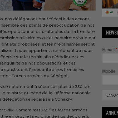
, nos délégations ont réfléchi à des actions
ensemble des points de préoccupation de nos
vités opérationnelles bilatérales sur la frontière
NEWS
mission militaire mixte et paritaire prévue par
 ont été proposées, et les mécanismes seront
E-mail
*
aliser. Il nous appartient maintenant de nous
ective sur le terrain afin d’éradiquer ces
tranquillité de nos populations, et ces
onstituent l’insécurité à nos frontières
Mobile
re des Forces armées du Sénégal.
i vise notamment à sécuriser plus de 350 km
 le ministre guinéen de la Défense nationale
ENVOY
 la délégation sénégalaise à Conakry.
r Sidiki Camara rassure ‘’les forces armées
ANNO
tre en œuvre la volonté de nos deux chefs