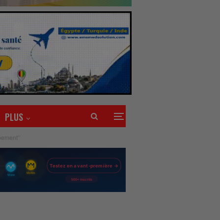
PLUS
pement’’