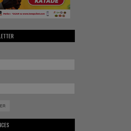
LETTER
ER
NCES