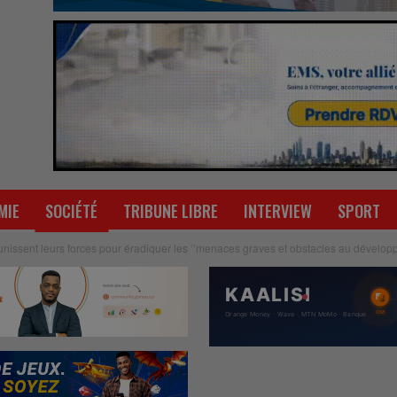
MIE
SOCIÉTÉ
TRIBUNE LIBRE
INTERVIEW
SPORT
unissent leurs forces pour éradiquer les ‘’menaces graves et obstacles au dévelop