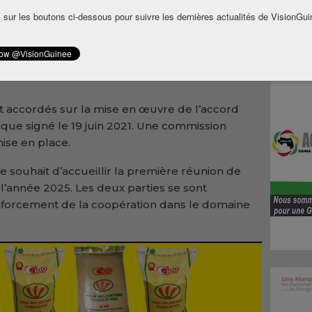
ritaire avec les autorités guinéennes.
 sur les boutons ci-dessous pour suivre les dernières actualités de VisionGui
des séances de travail sur la coopération
et de sécurité, la Guinée et le Sénégal ont
der leurs relations à travers des actions
t accordés sur la mise en œuvre de l’accord
ique signé le 19 juin 2021. Une commission
mise en place.
e souhait d’accueillir la première réunion de
 l’année 2025. Les deux parties se sont
forcement de la coopération dans le domaine