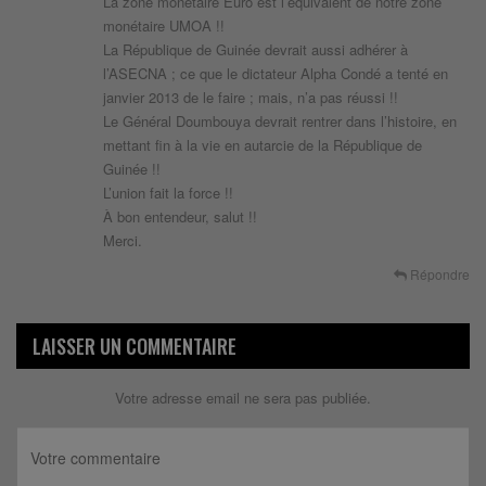
La zone monétaire Euro est l’équivalent de notre zone
monétaire UMOA !!
La République de Guinée devrait aussi adhérer à
l’ASECNA ; ce que le dictateur Alpha Condé a tenté en
janvier 2013 de le faire ; mais, n’a pas réussi !!
Le Général Doumbouya devrait rentrer dans l’histoire, en
mettant fin à la vie en autarcie de la République de
Guinée !!
L’union fait la force !!
À bon entendeur, salut !!
Merci.
Répondre
LAISSER UN COMMENTAIRE
Votre adresse email ne sera pas publiée.