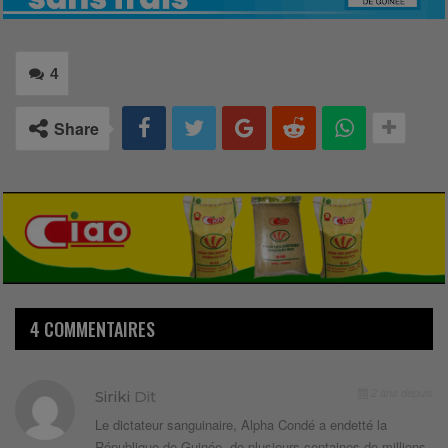
4
Share
4 COMMENTAIRES
2 ans depuis
Siriki
Dit
Le dictateur sanguinaire, Alpha Condé a endetté la
République de Guinée, de plusieurs centaines de millions