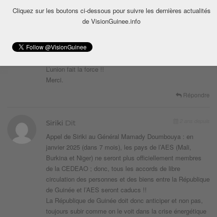
avec le nucléaire ; alors que nous avons de vastes zones
Cliquez sur les boutons ci-dessous pour suivre les dernières actualités
désertiques inhabitées en Mauritanie, au Mali et au Niger,
de VisionGuinee.info
pour produire de l’énergie solaire en grande quantité !!
La Côte d’Ivoire, le Sénégal, la Mauritanie et le Ghana
disposent aussi d’importantes réserves de gaz naturel
pour produire de l’énergie électrique !!
L’union fait la force !!
Merci.
Répondre
2 ans depuis
Siriki
Dit
Appel de Siriki au Général Mamady Doumbouya : en
janvier 2025 (dans 7 mois), les pays de l’AES (Mali,
Burkina et Niger) ne seront plus officiellement membres
de la CEDEAO ; donc, tous les accords de libre
circulation des personnes et des biens entre la République
de Guinée et l’AES seront caducs !!
La République de Guinée doit donc anticiper et non pas,
toujours subir comme on le voit dans la crise énergétique