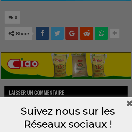
0
Share
LAISSER UN COMMENTAIRE
Votre adresse email ne sera pas publiée.
Suivez nous sur les
Réseaux sociaux !