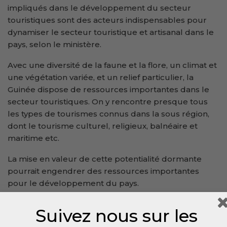
impliqués dans le développement du secteur
touristiques sont des acteurs indispensables pour
dynamiser le secteur touristique et artisanal dans le
pays, selon le ministère.
Avec une diversité de la faune et la flore, un climat et
une végétation variée, et un relief particulier, la
Guinée dispose de ressources importantes dans le
secteur touristiques. On y rencontre presque tous
les types de tourismes connus dans la sous région,
dont le tourisme culturel, religieux, balnéaire et
maritime etc.
La mise en valeur de cette potentialité dormante
pourrait engendrer des ressources importantes
pour le développement du pays.
Le Quotidien
Suivez nous sur les