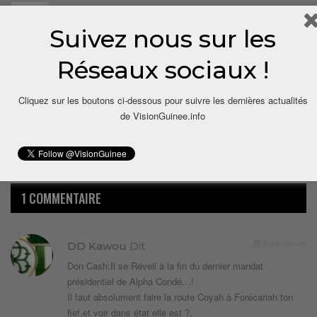
1
Suivez nous sur les
Share
Réseaux sociaux !
Cliquez sur les boutons ci-dessous pour suivre les dernières actualités
de VisionGuinee.info
1 COMMENTAIRE
6 ans depuis
DD Kawou
Dit
Don Cash:Il se Réveil à la fin du dernier mandat
présidentiel de Alpha Condé…!
Il faut absolument faire la route Coyah à Forécariah ton
fief,et voir dans état elle est ?.