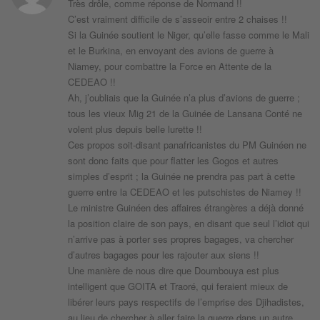
Très drôle, comme réponse de Normand !!
C’est vraiment difficile de s’asseoir entre 2 chaises !!
Si la Guinée soutient le Niger, qu’elle fasse comme le Mali
et le Burkina, en envoyant des avions de guerre à
Niamey, pour combattre la Force en Attente de la
CEDEAO !!
Ah, j’oubliais que la Guinée n’a plus d’avions de guerre ;
tous les vieux Mig 21 de la Guinée de Lansana Conté ne
volent plus depuis belle lurette !!
Ces propos soit-disant panafricanistes du PM Guinéen ne
sont donc faits que pour flatter les Gogos et autres
simples d’esprit ; la Guinée ne prendra pas part à cette
guerre entre la CEDEAO et les putschistes de Niamey !!
Le ministre Guinéen des affaires étrangères a déjà donné
la position claire de son pays, en disant que seul l’idiot qui
n’arrive pas à porter ses propres bagages, va chercher
d’autres bagages pour les rajouter aux siens !!
Une manière de nous dire que Doumbouya est plus
intelligent que GOITA et Traoré, qui feraient mieux de
libérer leurs pays respectifs de l’emprise des Djihadistes,
au lieu de chercher à aller faire la guerre dans un autre