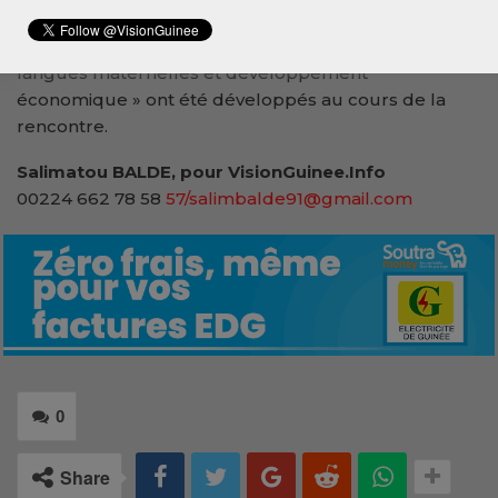
Les panels axés sur « L’importance des langues
maternelles dans l’apprentissage religieux » et « Les
langues maternelles et développement
économique » ont été développés au cours de la
rencontre.
Salimatou BALDE, pour VisionGuinee.Info
00224 662 78 58
57/salimbalde91@gmail.com
0
Share