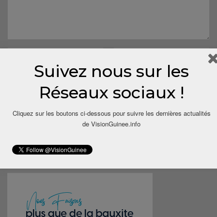
Suivez nous sur les
Réseaux sociaux !
Cliquez sur les boutons ci-dessous pour suivre les dernières actualités
Save my name, email, and website in this browser for the next
de VisionGuinee.info
time I comment.