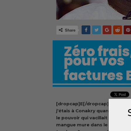
Share
[dropcap]E[/dropcap]n avril 19
j’étais à Conakry quand l’Armée 
le pouvoir qui vacillait comme 
mangue mure dans le vent, prê