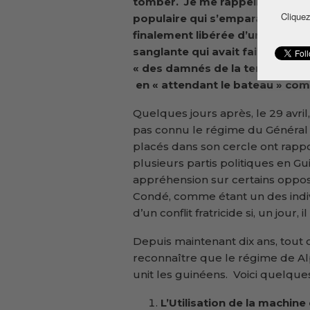
tomber. Je me rappelle de la li
Cliquez
populaire qui s’empara de la vil
finalement libérée d’une dictat
sanglante qui avait fait des Gu
« des damnés de la terre ». Fini
en « attendant le bateau » com
Quelques jours après, le 29 avril,
pas connu le régime du Général 
placés dans son cercle ont rapport
plusieurs partis politiques en G
appréhension sur certains oppos
Condé, comme étant un des indiv
d’un conflit fratricide si, un jour, i
Depuis maintenant dix ans, tout 
reconnaître que le régime de Alph
unit les guinéens. Voici quelques 
L’Utilisation de la machine