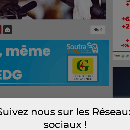
0
84,
Suivez nous sur les Réseau
prit
une
sociaux !
te à