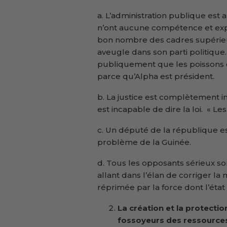
a. L’administration publique est 
n’ont aucune compétence et expe
bon nombre des cadres supérieur
aveugle dans son parti politique
publiquement que les poissons d
parce qu’Alpha est président.
b. La justice est complètement i
est incapable de dire la loi. « Le
c. Un député de la république est
problème de la Guinée.
d. Tous les opposants sérieux son
allant dans l’élan de corriger la 
réprimée par la force dont l’éta
La création et la protecti
fossoyeurs des ressources