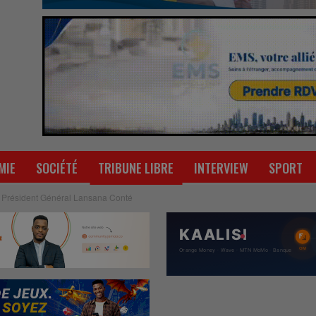
MIE
SOCIÉTÉ
TRIBUNE LIBRE
INTERVIEW
SPORT
u Président Général Lansana Conté