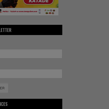
LETTER
ER
NCES