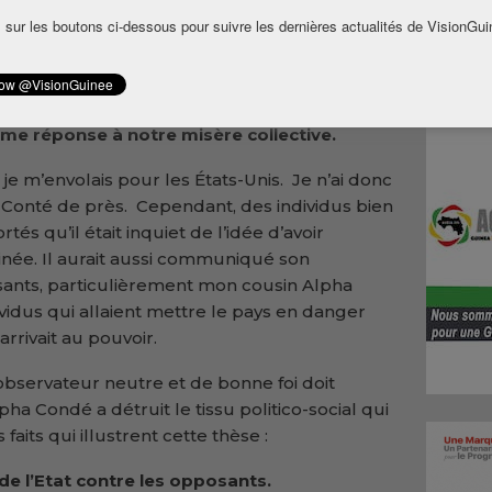
esse
 sur les boutons ci-dessous pour suivre les dernières actualités de VisionGui
le
ure
inéens
 avec
me réponse à notre misère collective.
 je m’envolais pour les États-Unis. Je n’ai donc
Conté de près. Cependant, des individus bien
és qu’il était inquiet de l’idée d’avoir
uinée. Il aurait aussi communiqué son
ants, particulièrement mon cousin Alpha
idus qui allaient mettre le pays en danger
l arrivait au pouvoir.
observateur neutre et de bonne foi doit
a Condé a détruit le tissu politico-social qui
faits qui illustrent cette thèse :
 de l’Etat contre les opposants.