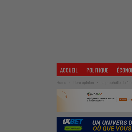
ACCUEIL
POLITIQUE
ÉCONO
Home
Libre opinion
La prophétie du fe