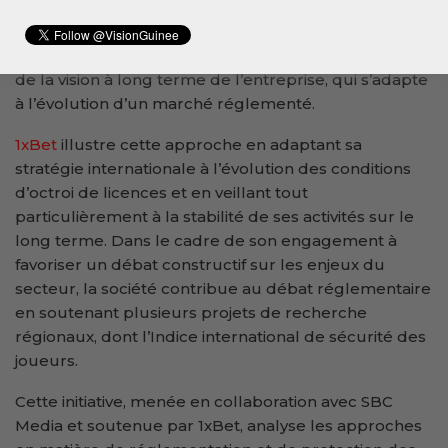
parfois ralentir le processus d’inscription, limiter les
activités publicitaires ou modérer le ton de la
communication. Toutefois, ces décisions témoignent
de la vision à long terme de l’entreprise, qui s’adapte
à l’évolution d’un marché réglementé.
1xBet
illustre cette approche en adaptant sa
stratégie internationale à l’évolution des conditions
d’octroi de licences et en veillant tout
particulièrement à la stabilité de ses activités sur le
long terme. Dans le cadre de son engagement à
favoriser un débat constructif sur les enjeux du
secteur, la société contribue au débat réglementaire
en soutenant plusieurs projets de recherche
régionaux, dont l’Indice international de sécurité des
joueurs.
Cette initiative, menée en collaboration avec SBC
Media et soutenue par 1xBet, analyse les approches