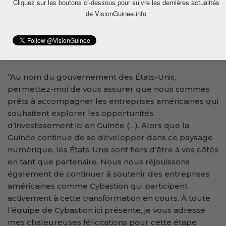
Cliquez sur les boutons ci-dessous pour suivre les dernières actualités
de VisionGuinee.info
Elle a conclu en réaffirmant le soutien de son
gouvernement et en encourageant Cybastion à
rejoindre la Chambre de commerce américaine en
Guinée.
‘’Au nom du gouvernement des États-Unis,
permettez-moi de vous assurer que nous sommes
prêts à accompagner les entreprises américaines qui
souhaitent explorer les opportunités
d’investissement ici en Guinée (…). Alors que la
Guinée continue de se développer dans ce paysage
numérique, les États-Unis sont fiers d’être à vos côtés
en tant que partenaire. Nous nous réjouissons
également de continuer à soutenir des entreprises
américaines comme Cybastion qui participent
activement à cette transformation en cours. À toute
l’équipe de Cybastion ici présente, je vous adresse
mes chaleureuses félicitations pour cette étape