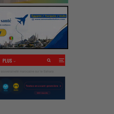
PLUS
la souveraineté marocaine sur le Sahara