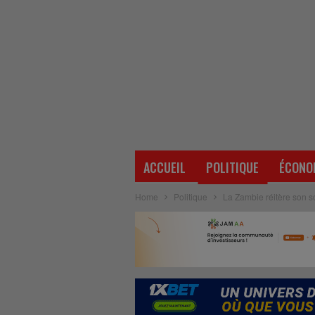
ACCUEIL
POLITIQUE
ÉCONO
Home
Politique
La Zambie réitère son so