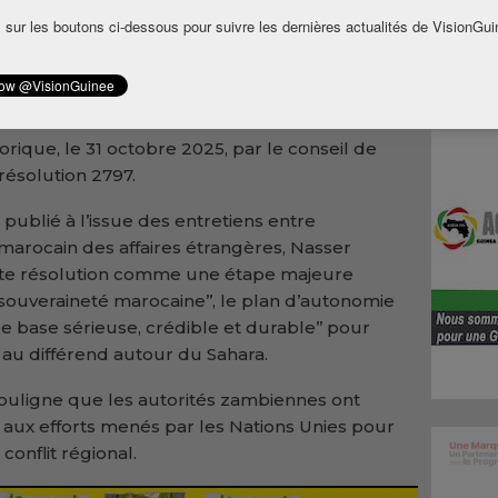
iale et de la marocanité du Sahara, à travers
 sur les boutons ci-dessous pour suivre les dernières actualités de VisionGui
 visite officielle à Rabat du ministre
 et de la coopération internationale,
orique, le 31 octobre 2025, par le conseil de
résolution 2797.
ublié à l’issue des entretiens entre
arocain des affaires étrangères, Nasser
ette résolution comme une étape majeure
 souveraineté marocaine’’, le plan d’autonomie
 base sérieuse, crédible et durable’’ pour
e au différend autour du Sahara.
ouligne que les autorités zambiennes ont
aux efforts menés par les Nations Unies pour
conflit régional.