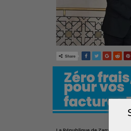
Share
La République de Zambie a ren