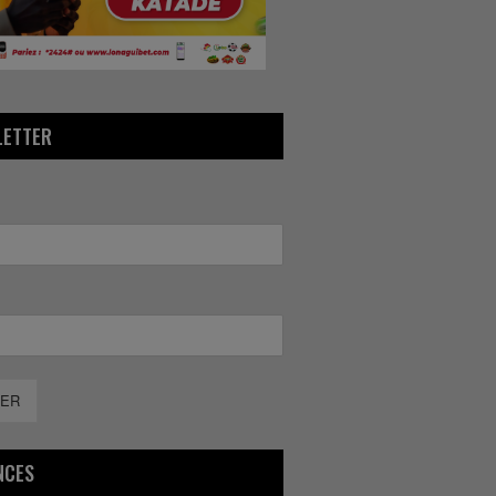
LETTER
ER
NCES