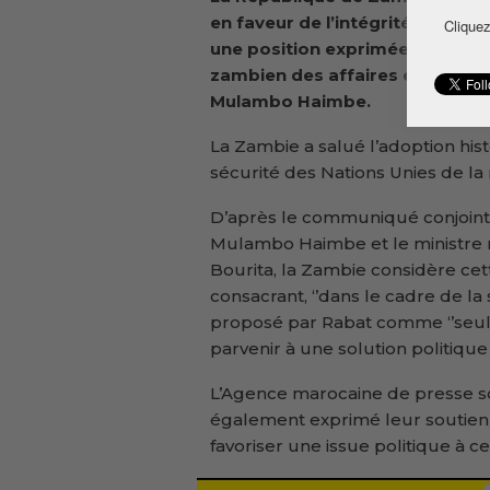
en faveur de l’intégrité territor
Cliquez
une position exprimée lors d’une
zambien des affaires étrangères
Mulambo Haimbe.
La Zambie a salué l’adoption hist
sécurité des Nations Unies de la 
D’après le communiqué conjoint p
Mulambo Haimbe et le ministre m
Bourita, la Zambie considère c
consacrant, ‘’dans le cadre de la
proposé par Rabat comme ‘’seule
parvenir à une solution politiqu
L’Agence marocaine de presse s
également exprimé leur soutien 
favoriser une issue politique à ce 