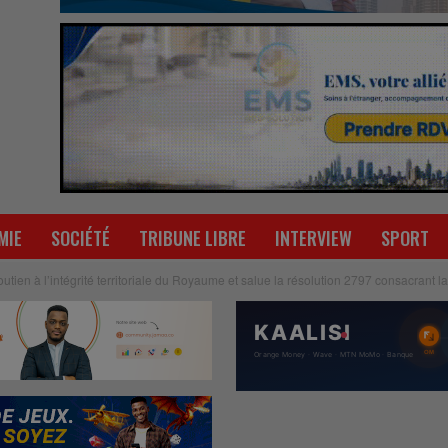
MIE
SOCIÉTÉ
TRIBUNE LIBRE
INTERVIEW
SPORT
utien à l’intégrité territoriale du Royaume et salue la résolution 2797 consacrant 