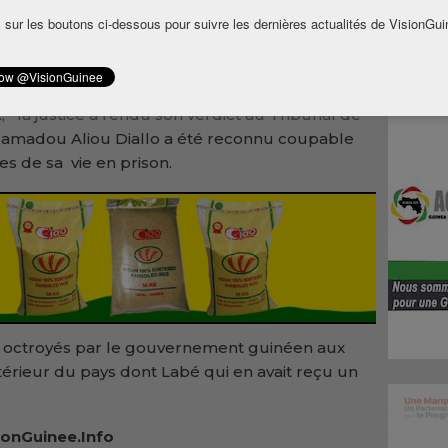
o qui aurait soutenu avoir agi seul, a été
 sur les boutons ci-dessous pour suivre les dernières actualités de VisionGui
. Il a été arrêté par des agents de forces de
nier alors qu’il portait avec lui des
re routière.
 la justice a rendu son verdict au Tribunal de
Mamadou Aliou Diallo a été reconnu coupable
es de sa vie en prison.
é octroyés par le gouvernement guinéen aux
intérieur du pays dont Labé qui en avait reçu un
onGuinee.Info