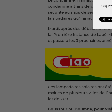
Le condamné, Mamadou Aliou Diall
Cliquez
condamné à 3 ans de prison ferme
sécurité au mois de septembre der
lampadaires qu’il arraché à la ga
Mardi, après des débats houleux,
la Première Instance de Labé. 
et passera les 3 prochaines anné
Ces lampadaires solaires ont ét
mairies de plusieurs villes de l’
lot de 200.
Boussouriou Doumba, pour Visi