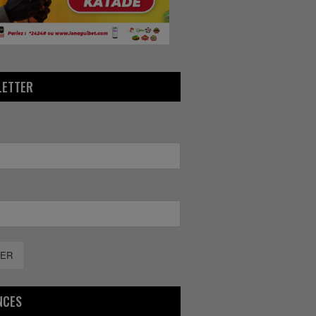
LETTER
ER
NCES