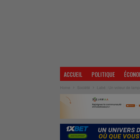
ACCUEIL
POLITIQUE
ÉCONO
Home
Société
Labé : Un voleur de lam