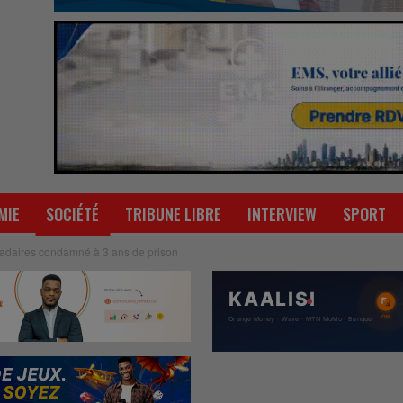
MIE
SOCIÉTÉ
TRIBUNE LIBRE
INTERVIEW
SPORT
padaires condamné à 3 ans de prison