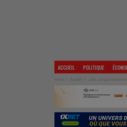
ACCUEIL
POLITIQUE
ÉCONO
Home
Société
Labé : un taxi-motard ble