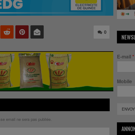
0
NEWS
E-mail
*
Mobile
ENVOY
sse email ne sera pas publiée.
ANNO