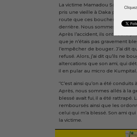
La victime Mamadou Saidou Diallo 
Cliquez
pris une vieille à Daka pour l’e
route que ces bouchers qui étai
derrière. Nous sommes tombés 
Après l’accident, ils ont voulu pr
que je n’étais pas gravement ble
l’empêcher de bouger. J’ai dit qu’i
refusé. Alors, j’ai dit qu’ils ne 
altercations que son ami, qui déte
il en pular au micro de Kumpital.
‘’C’est ainsi qu’on a été conduits
Après, nous sommes allés à la g
blessé avait fui, il a été rattrapé
remboursés ainsi que les ordonna
celui qui m’a blessé. Son ami qui n’
la victime.