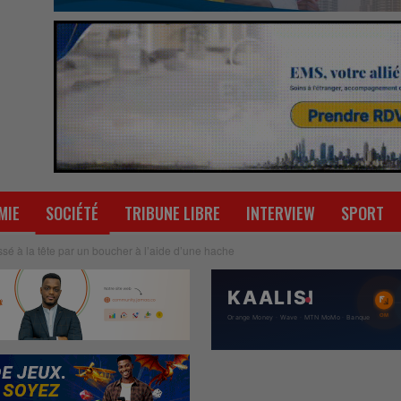
MIE
SOCIÉTÉ
TRIBUNE LIBRE
INTERVIEW
SPORT
ssé à la tête par un boucher à l’aide d’une hache