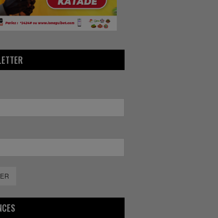
LETTER
ER
NCES