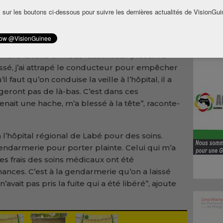
raconte sa mésaventure. ‘’Entre 8h et 9h, j’ai
 sur les boutons ci-dessous pour suivre les dernières actualités de VisionGui
mmener au quartier Sassè. C’est en cours de
ent sur une moto, nous ont percutés par
et ma passagère a été sévèrement blessée.
endre la fuite en nous laissant sur place. Vu
ssé, j’ai attrapé le conducteur pour empêcher
l faut qu’on conduise la veille à l’hôpital, il a
bougeront pas de là-bas. C’est dans ces
nait une hache, m’a blessé à la tête’’, raconte-
 à l’hôpital régional de Labé pour des soins.
endarmerie pour porter plainte. Celui qui m’a
. Les frais des soins médicaux ont été
nces. C’est à la gendarmerie qu’on a laissé
avait pas pris la fuite qui a été libéré’’, ajoute