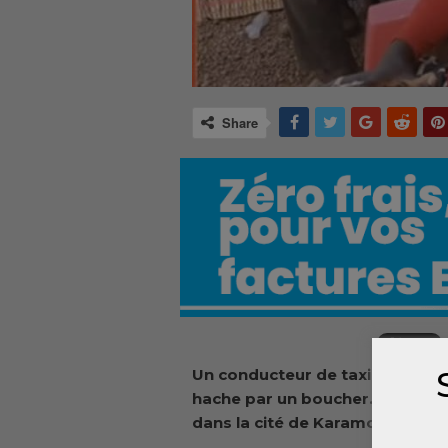
Share
Un conducteur
de taxi-moto a ét
hache par un boucher
. Les fait
dans la cité de Karamoko Alph