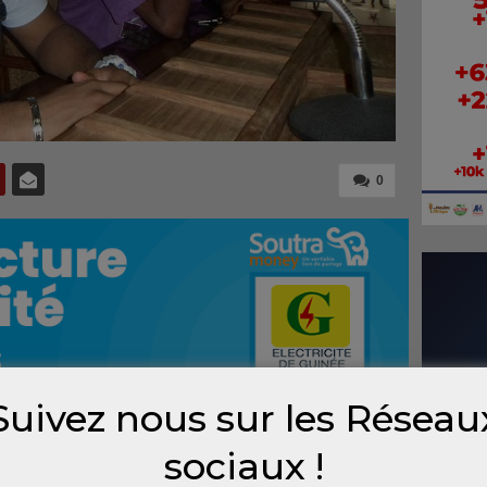
0
Suivez nous sur les Réseau
sociaux !
r ce weekend, c’est sans doute le concert
amadou plus connu sous le nom de DTM prévu