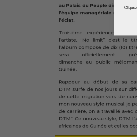
au Palais du Peuple dimanche 9
Cliquez
l’équipe managériale met tout
l’éclat.
Troisième expérience musica
l’artiste, ‘’No limit’’, c’est le t
l’album composé de dix (10) titr
sera officiellement pré
dimanche au public méloma
Guinée
.
Rappeur au début de sa carr
DTM surfe de nos jours sur diff
de cette migration vers de nou
mon nouveau style musical, je pe
de carrière, on a travaillé ave
DTM’’. Ce nouveau style, DTM l’
africaines de Guinée et celles oc