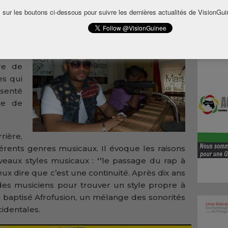
 mars 2014. Les préparatifs vont bon train et
 sur les boutons ci-dessous pour suivre les dernières actualités de VisionGui
 en œuvre pour conférer à l’évènement tout
le de
itre de
es qui
senté
ne de
ière,
érents genres musicaux. Il évoque les raisons
veaux styles musicaux :
‘’
le passage du rap à
ux dire que c’est une continuité. Après dix ans
c des musiciens pour trouver un style propre à
a baptisé Afrofusion, un mélange des sonorités
cidentales.