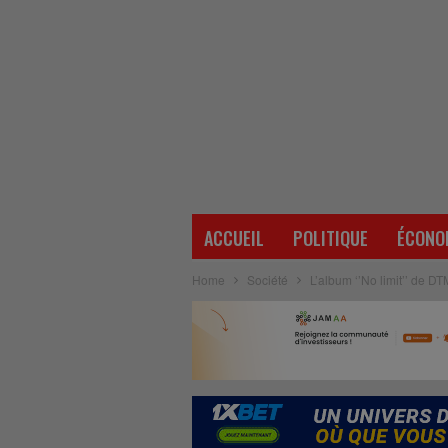
ACCUEIL
POLITIQUE
ÉCONO
Home
Société
L’album ‘’No limit’’ de D