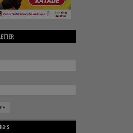
LETTER
ER
NCES