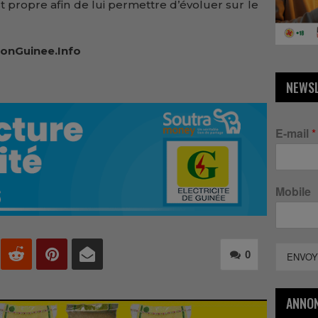
st propre afin de lui permettre d’évoluer sur le
onGuinee.Info
NEWS
E-mail
*
Mobile
0
ENVOY
ANNO