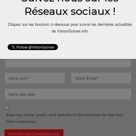
Réseaux sociaux !
Votre adresse email ne sera pas publiée.
Cliquez sur les boutons ci-dessous pour suivre les dernières actualités
de VisionGuinee.info
Save my name, email, and website in this browser for the next
time I comment.