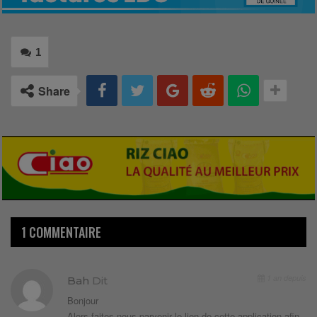
1
Share
1 COMMENTAIRE
1 an depuis
Bah
Dit
Bonjour
Alors faites nous parvenir le lien de cette application afin