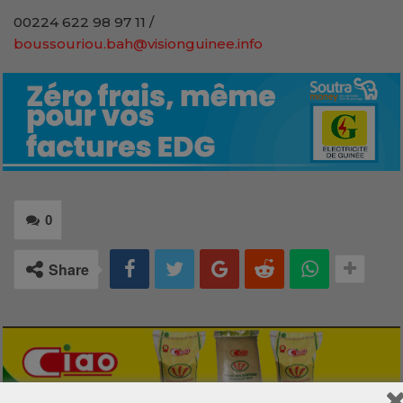
00224 622 98 97 11 /
boussouriou.bah@visionguinee.info
0
Share