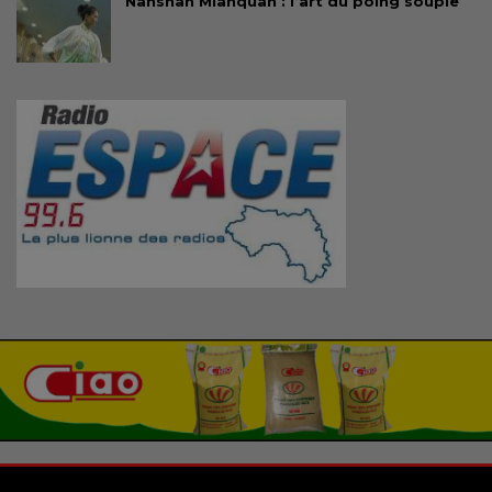
Nanshan Mianquan : l’art du poing souple