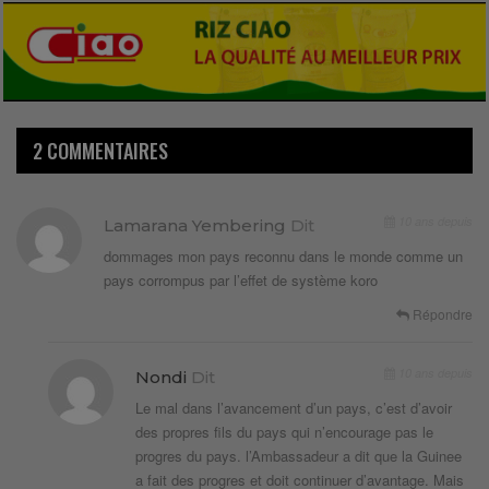
2 COMMENTAIRES
10 ans depuis
Lamarana Yembering
Dit
dommages mon pays reconnu dans le monde comme un
pays corrompus par l’effet de système koro
Répondre
10 ans depuis
Nondi
Dit
Le mal dans l’avancement d’un pays, c’est d’avoir
des propres fils du pays qui n’encourage pas le
progres du pays. l’Ambassadeur a dit que la Guinee
a fait des progres et doit continuer d’avantage. Mais