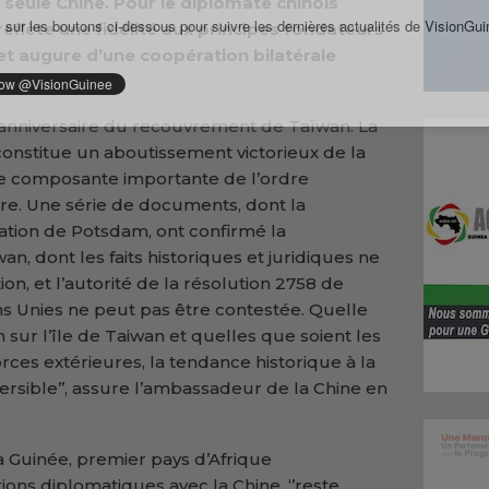
e seule Chine. Pour le diplomate chinois
 sur les boutons ci-dessous pour suivre les dernières actualités de VisionGui
flète une fidélité aux principes fondateurs
et augure d’une coopération bilatérale
anniversaire du recouvrement de Taïwan. La
 constitue un aboutissement victorieux de la
e composante importante de l’ordre
erre. Une série de documents, dont la
ration de Potsdam, ont confirmé la
an, dont les faits historiques et juridiques ne
n, et l’autorité de la résolution 2758 de
s Unies ne peut pas être contestée. Quelle
on sur l’île de Taiwan et quelles que soient les
rces extérieures, la tendance historique à la
éversible’’, assure l’ambassadeur de la Chine en
a Guinée, premier pays d’Afrique
ions diplomatiques avec la Chine, ‘’reste