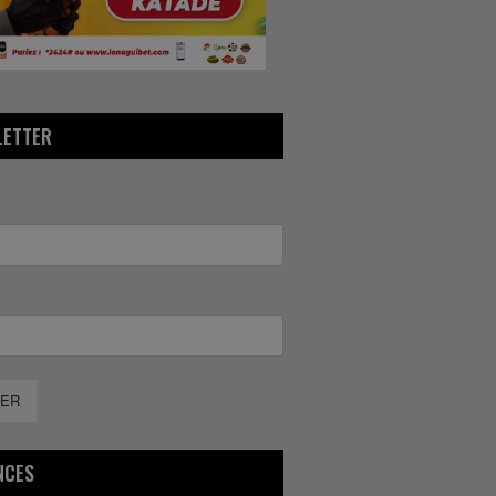
LETTER
ER
NCES