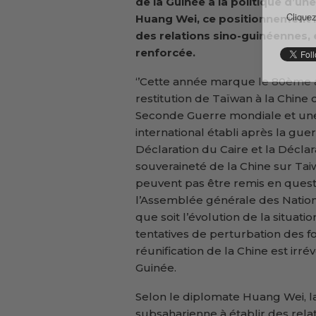
de la Guinée à la politique d’un
Cliquez
Huang Wei, ce positionnement re
des relations sino-guinéennes, 
renforcée.
‘’Cette année marque le 80ème 
restitution de Taïwan à la Chine
Seconde Guerre mondiale et un
international établi après la gu
Déclaration du Caire et la Décla
souveraineté de la Chine sur Taiw
peuvent pas être remis en questio
l’Assemblée générale des Nation
que soit l’évolution de la situati
tentatives de perturbation des fo
réunification de la Chine est irr
Guinée.
Selon le diplomate Huang Wei, l
subsaharienne à établir des relat