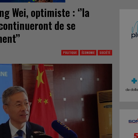
 Wei, optimiste : ‘’la
 continueront de se
ent’’
POLITIQUE
ÉCONOMIE
SOCIÉTÉ