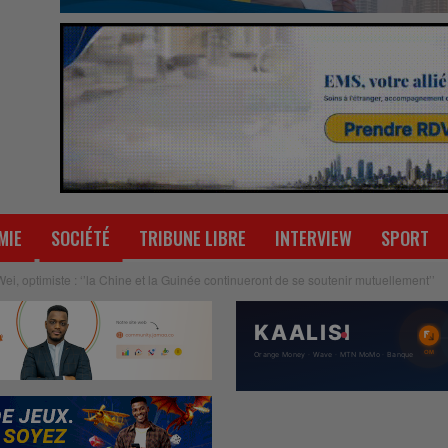
MIE
SOCIÉTÉ
TRIBUNE LIBRE
INTERVIEW
SPORT
, optimiste : ‘’la Chine et la Guinée continueront de se soutenir mutuellement’’