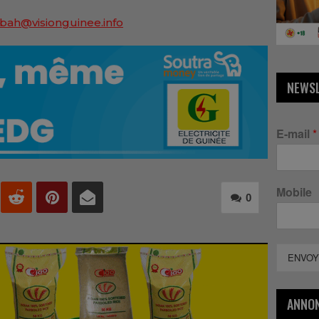
bah@visionguinee.info
NEWS
E-mail
*
Mobile
0
ENVOY
ANNO