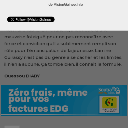
de VisionGuinee.info
toujours laisser une marge pour son
perfectionnement et la vie en est l’endroit idéal.
On peut détester Lamine Guirassy pour un rien.
Normal dirais-je. En revanche, il faut être d’une
mauvaise foi aiguë pour ne pas reconnaître avec
force et conviction qu’il a sublimement rempli son
rôle pour l’émancipation de la jeunesse. Lamine
Guirassy n’est pas du genre à se cacher et les limites,
il n’en a aucune. Ça tombe bien, il connaît la formule.
Ouessou DIABY