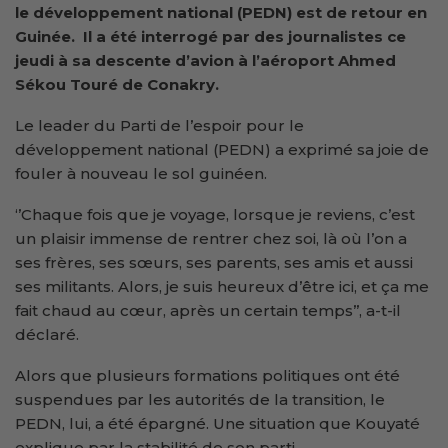
le
d
éveloppement
n
ational (PEDN) est de
retour en
Guinée. Il a été
interrogé
par
des
journalistes ce
jeudi à sa descente d’avion à l’aéroport Ahmed
Sékou Touré de Conakry.
Le leader du Parti de l’espoir pour le
développement national (PEDN) a exprimé sa joie de
fouler à nouveau le sol guinéen.
‘’Chaque fois que je voyage, lorsque je reviens, c’est
un plaisir immense de rentrer chez soi, là où l’on a
ses frères, ses sœurs, ses parents, ses amis et aussi
ses militants. Alors, je suis heureux d’être ici, et ça me
fait chaud au cœur, après un certain temps’’, a-t-il
déclaré.
Alors que plusieurs formations politiques ont été
suspendues par les autorités de la transition, le
PEDN, lui, a été épargné. Une situation que Kouyaté
explique par la stabilité de son parti.