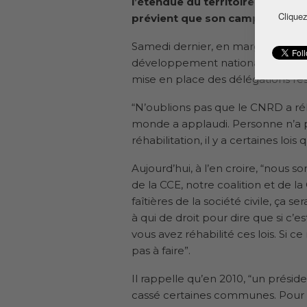
l’étendue du territoire nationa
Cliquez
prévient que son camp ne cautio
Samedi dernier, en marge de l’ass
développement national (PEDN), 
mise en place des délégations res
“N’oublions pas que le CNRD a réha
monde a applaudi. Personne n’a p
réhabilitation, il y a certaines lois
Aujourd’hui, à l’en croire, “nous
de la CCE, notre coalition et de la
faîtières de la société civile, ç
à qui de droit pour dire que si c’
vous avez réhabilité ces lois. Si c
pas à faire”.
Il rappelle qu’en 2010, “un présiden
cassé certaines communes. Pour qu