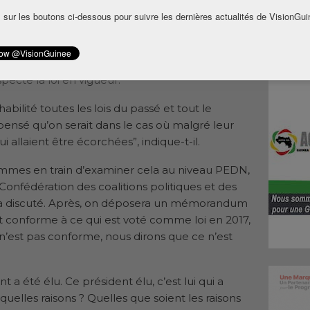
l. L’ancien Premier ministre Lansana Kouyaté
 sur les boutons ci-dessous pour suivre les dernières actualités de VisionGui
nnera aucune violation de la loi.
emblée générale du Parti de l’espoir pour le
Lansana Kouyaté souhaite que le processus de
pecte la loi en vigueur.
bilité toutes les lois du passé et tout le
ensé qu’on serait dans le cas où malgré leur
 qui allaient être écorchées”, indique-t-il.
 sommes en train d’examiner cela au niveau PEDN,
 Confédération des coalitions politiques et des
a sera discuté. Après, on déposera un mémorandum
est conforme à ce qui est voté comme loi en 2017,
e n’est pas conforme, nous dirons que ce n’est
t a été élu. Ce président élu, c’est lui qui a
elles raisons ? Quelles que soient les raisons