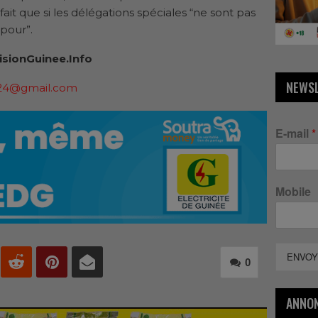
 fait que si les délégations spéciales “ne sont pas
pour”.
isionGuinee.Info
NEWS
24@gmail.com
E-mail
*
Mobile
ENVOY
0
ANNO