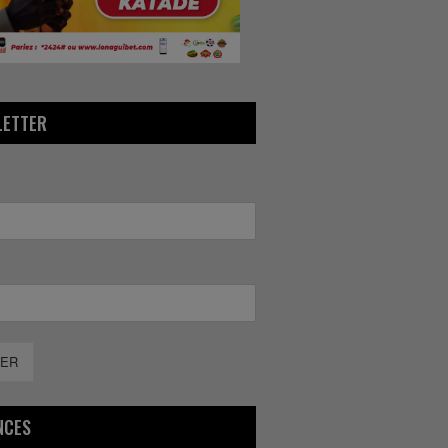
LETTER
ER
NCES