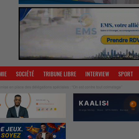
MIE
SOCIÉTÉ
TRIBUNE LIBRE
INTERVIEW
SPORT
mise en place des délégations spéciales : “On est contre tout colmatage”