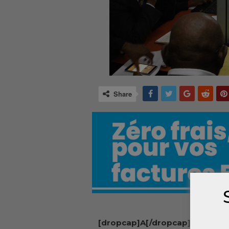
Share
[dropcap]A[/dropcap]près une 