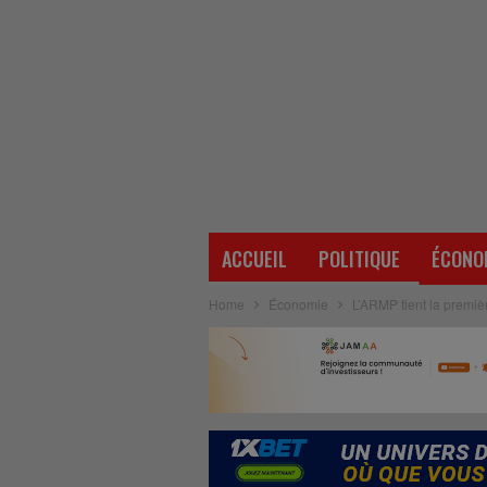
ACCUEIL
POLITIQUE
ÉCONO
Home
Économie
L’ARMP tient la premi