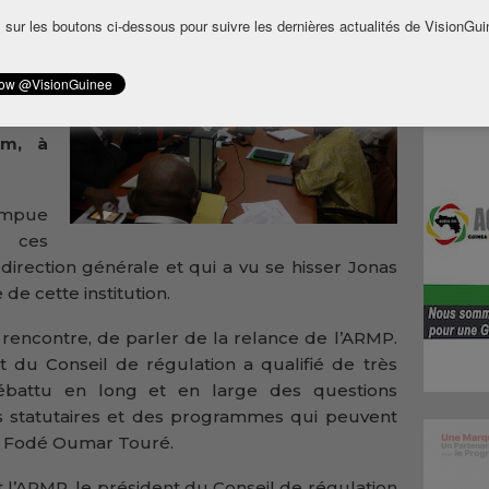
es du
 sur les boutons ci-dessous pour suivre les dernières actualités de VisionGui
torité
blics
 mardi
wondy,
um, à
rompue
é ces
direction générale et qui a vu se hisser Jonas
de cette institution.
a rencontre, de parler de la relance de l’ARMP.
 du Conseil de régulation a qualifié de très
débattu en long et en large des questions
s statutaires et des programmes qui peuvent
oui Fodé Oumar Touré.
t l’ARMP, le président du Conseil de régulation