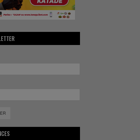
LETTER
ER
NCES