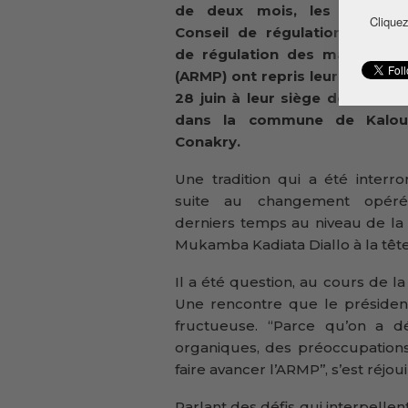
de deux mois, les membr
Cliquez
Conseil de régulation de l’Au
de régulation des marchés pu
(ARMP) ont repris leur session
28 juin à leur siège de Koulé
dans la commune de Kalo
Conakry.
Une tradition qui a été inter
suite au changement opér
derniers temps au niveau de la 
Mukamba Kadiata Diallo à la tête 
Il a été question, au cours de l
Une rencontre que le président
fructueuse. ‘‘Parce qu’on a 
organiques, des préoccupation
faire avancer l’ARMP’’, s’est réj
Parlant des défis qui interpellen