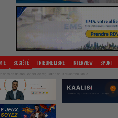
MIE
SOCIÉTÉ
TRIBUNE LIBRE
INTERVIEW
SPORT
ère session de son Conseil de régulation sous Mukamba Diallo