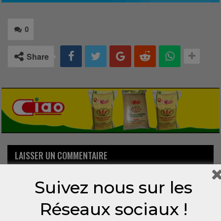
0
Share
LAISSER UN COMMENTAIRE
Votre adresse email ne sera pas publiée.
Suivez nous sur les
Réseaux sociaux !