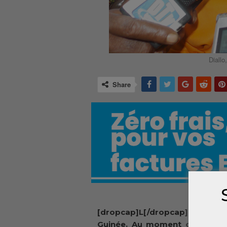
Diallo
Share
[dropcap]L[/dropcap]a fièvre vi
Guinée. Au moment où les auto