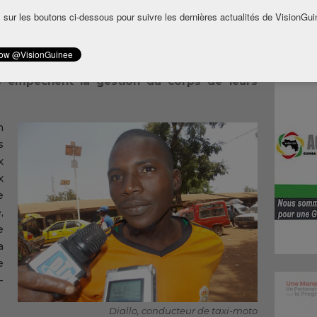
e droite dans la riposte à cette épidémie, des
 sur les boutons ci-dessous pour suivre les dernières actualités de VisionGui
dans plusieurs localités du pays où les
utorités de les conduire à la mort une fois
 ou quand elles acceptent de faire pulvériser
es empêchent la gestion du corps de leurs
h
s
x
x
e
,
e
a
e
-
Diallo, conducteur de taxi-moto