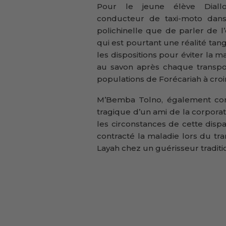
Pour le jeune élève Diallo
conducteur de taxi-moto dans
polichinelle que de parler de 
qui est pourtant une réalité tang
les dispositions pour éviter la ma
au savon après chaque transport
populations de Forécariah à croir
M’Bemba Tolno, également cond
tragique d’un ami de la corporati
les circonstances de cette dispa
contracté la maladie lors du tr
Layah chez un guérisseur traditi