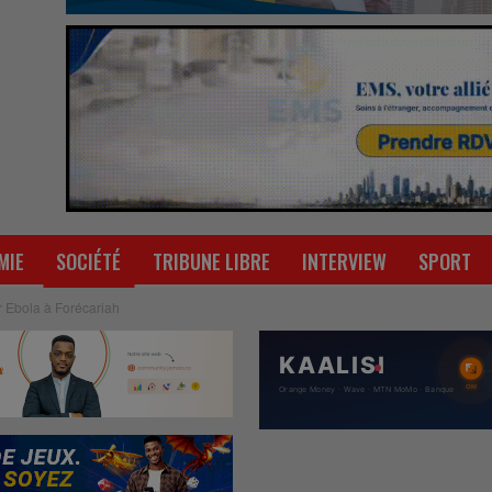
MIE
SOCIÉTÉ
TRIBUNE LIBRE
INTERVIEW
SPORT
r Ebola à Forécariah