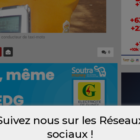
, conducteur de taxi-moto
0
Suivez nous sur les Réseau
sociaux !
rale due à Ebola sévit depuis plus d’un an en
rités du pays, ainsi que leurs partenaires