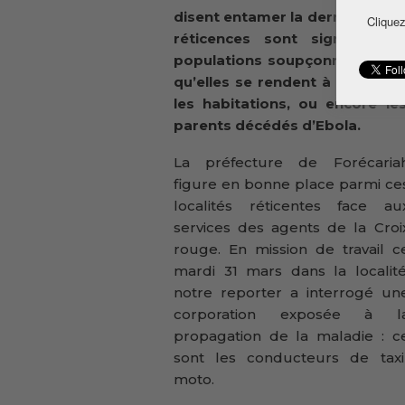
disent entamer la dernière lign
Cliquez
réticences sont signalées 
populations soupçonnent ces a
qu’elles se rendent à l’hôpital
les habitations, ou encore l
parents décédés d’Ebola.
La préfecture de Forécaria
figure en bonne place parmi ce
localités réticentes face au
services des agents de la Croi
rouge. En mission de travail c
mardi 31 mars dans la localité
notre reporter a interrogé un
corporation exposée à l
propagation de la maladie : c
sont les conducteurs de taxi
moto.