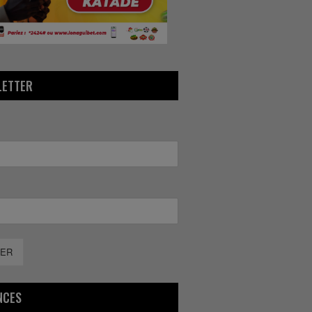
LETTER
ER
NCES